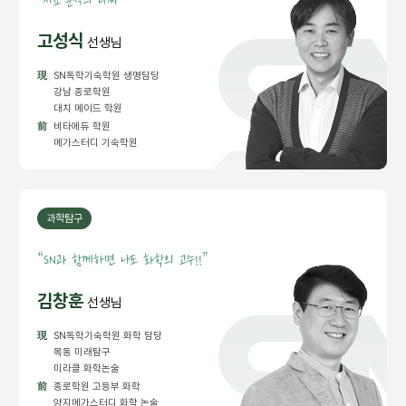
“
자료 분석의 타짜”
고성식
선생님
現
SN독학기숙학원 생명담당
강남 종로학원
대치 메이드 학원
前
비타에듀 학원
메가스터디 기숙학원
과학탐구
“
SN과 함께하면 나도 화학의 고수!!”
김창훈
선생님
現
SN독학기숙학원 화학 담당
목동 미래탐구
미라클 화학논술
前
종로학원 고등부 화학
양지메가스터디 화학 논술