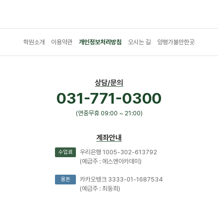
학원소개
이용약관
개인정보처리방침
오시는 길
양평가볼만한곳
상담/문의
031-771-0300
(연중무휴 09:00 ~ 21:00)
계좌안내
우리은행 1005-302-613792
수업료
(예금주 : 에스엔아카데미)
카카오뱅크 3333-01-1687534
용돈
(예금주 : 최동희)