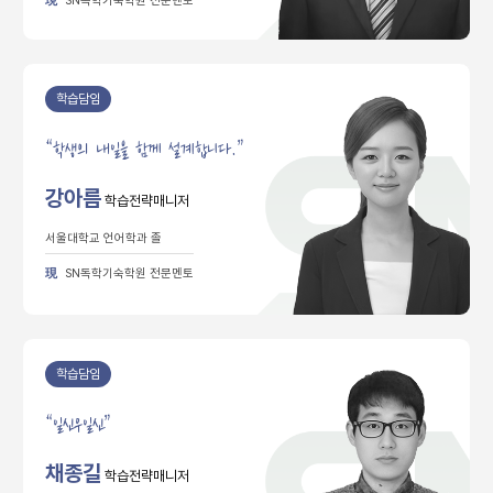
現
SN독학기숙학원 전문멘토
학습담임
“
학생의 내일을 함께 설계합니다.”
강아름
학습전략매니저
서울대학교 언어학과 졸
現
SN독학기숙학원 전문멘토
학습담임
“
일신우일신”
채종길
학습전략매니저