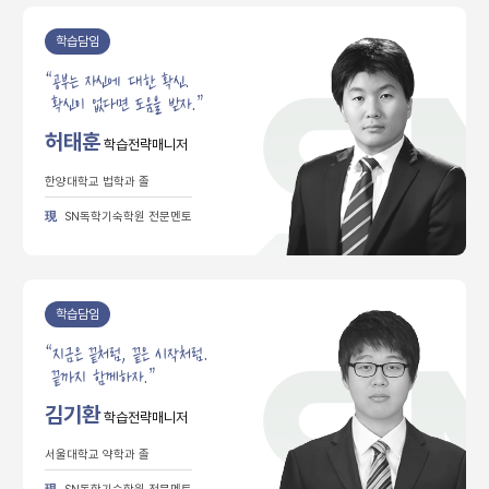
학습담임
“
공부는 자신에 대한 확신.
확신이 없다면 도움을 받자.”
허태훈
학습전략매니저
한양대학교 법학과 졸
現
SN독학기숙학원 전문멘토
학습담임
“
지금은 끝처럼, 끝은 시작처럼.
끝까지 함께하자.”
김기환
학습전략매니저
서울대학교 약학과 졸