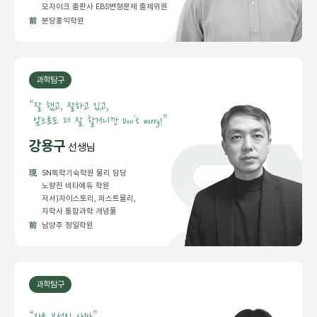
모자이크 출판사 EBS변형문제 출제위원
前
분당홍익학원
과학탐구
“
잘 했고, 잘하고 있고,
앞으로도 더 잘 할거니깐 Don't worry!”
강용구
선생님
現
SN독학기숙학원 물리 담당
노량진 비타에듀 학원
저서)자이스토리, 퍼스트물리,
지학사 통합과학 개념풀
前
남양주 정일학원
과학탐구