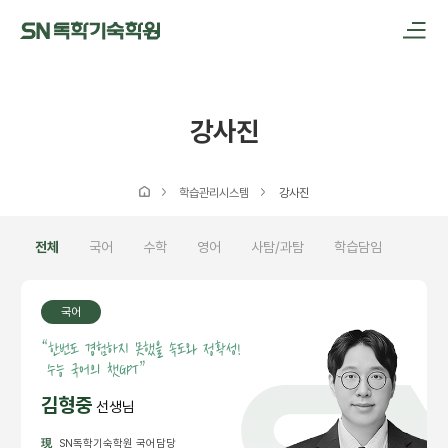
메인메뉴 바로가기
본문내용 바로가기
강사진
학습관리시스템
강사진
전체
국어
수학
영어
사탐/과탐
학습담임
국어
“
한번도 경험하지 못했을 속도와 정확성!
수능 국어의 챗GPT”
김형중
선생님
現
SN독학기숙학원 국어담당