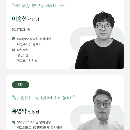
“
나의 유일한 경쟁자는 어제의 나다.”
이승현
선생님
POSTECH 졸
現
SN독학기숙학원 수학담당
다린수학(고등부)
前
다린학원
정신학원
아크로수학학원
영어
“
수능 1등급으로 가는 동반자가 되어 줍니다.”
윤영탁
선생님
現
SN독학기숙학원 영어담당
이그잼포유 EBS변형문제 출제위원