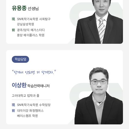
유용종
선생님
現
SN독학기숙학원 사회탐구
강남삼성학원
前
광주/양지 메가스터디
중앙 에이플러스 학원
학습담임
“
당겨서 안되면 더 당겨보자.”
이상환
학습전략매니저
고려대학교 법학과 졸
現
SN독학기숙학원 수학담당
前
대치이강 화정캠퍼스
베이스캠프 학원