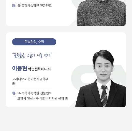
現
SN독학기숙학원 전문멘토
학습담임, 수학
“
불광불급, 오늘의 나를 넘어”
이동현
학습전략매니저
고려대학교 전기전자공학부
졸
現
SN독학기숙학원 전문멘토
고양시 일산서구 개인수학학원 운영 중