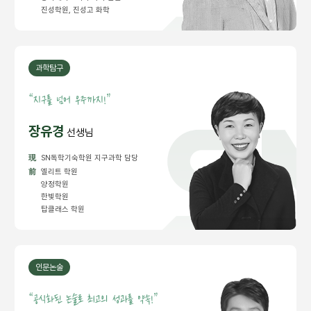
진성학원, 진성고 화학
과학탐구
“
지구를 넘어 우주까지!”
장유경
선생님
現
SN독학기숙학원 지구과학 담당
前
엘리트 학원
양정학원
한빛학원
탑클래스 학원
인문논술
“
공식화된 논술로 최고의 성과를 약속!”