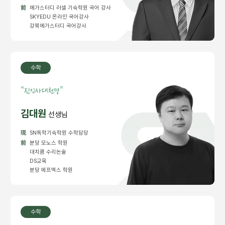
前
메가스터디 러셀 기숙학원 국어 강사
SKYEDU 온라인 국어강사
강북메가스터디 국어강사
수학
“
진인사대천명”
김대원
선생님
現
SN독학기숙학원 수학담당
前
분당 모노스 학원
대치쿰 수리논술
DS교육
분당 에프엑스 학원
수학