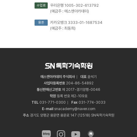
우리은행 1005-302-613792
수업료
(예금주 : 에스엔아카데미)
카카오뱅크 3333-01-1687534
용돈
(예금주 : 최동희)
에스엔아카데미 주식회사
대표
윤석기
사업자등록번호
204
-
86
-
54892
통신판매신고번호
제 2017-경기양평-0046
학원
등록 번호 제2-109호
TEL
031
-
771
-
0300
Fax
031
-
774
-
3033
E-mail
snacademy@naver.com
주소
경기도 양평군 용문면 용문로 147 (12518) SN독학기숙학원