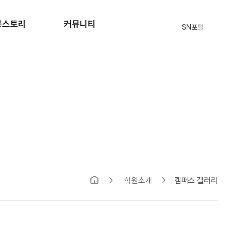
공스토리
커뮤니티
SN포털
격자 현황
공지사항
원생 후기
자주묻는질문
입학상담
식단표
부모님의편지
SN 블로그
학원소개
캠퍼스 갤러리