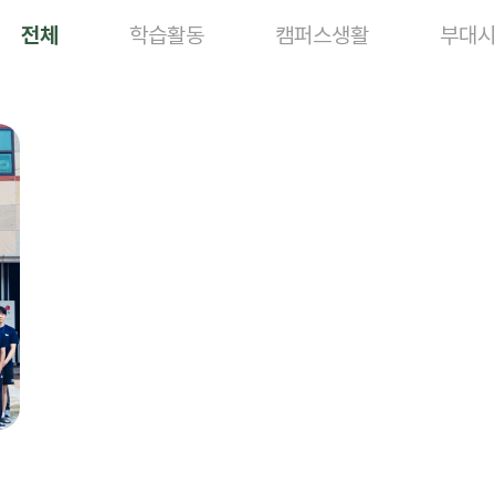
전체
학습활동
캠퍼스생활
부대