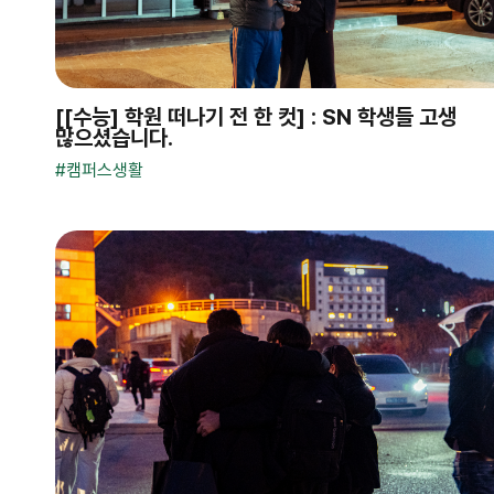
[[수능] 학원 떠나기 전 한 컷] : SN 학생들 고생
많으셨습니다.
#
캠퍼스생활