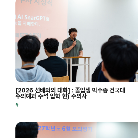
[2026 선배와의 대화] : 졸업생 박수종 건국대
수의예과 수석 입학 현) 수의사
#