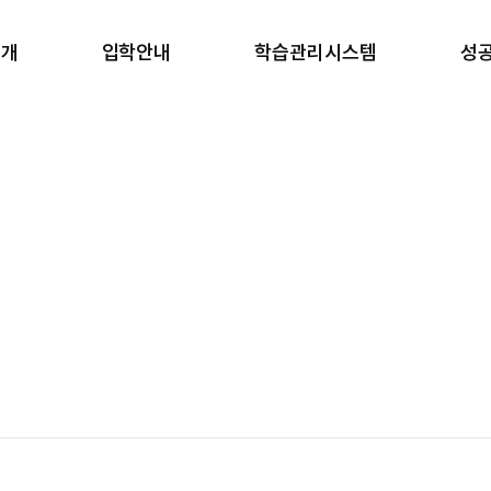
소개
입학안내
학습관리시스템
성
소개
반수반
학습 관리
합
안내
온라인 원서접수
생활 관리
학
러보기
안내책자 신청
강사진
갤러리
장학금 규정
일과표
블로그
 길