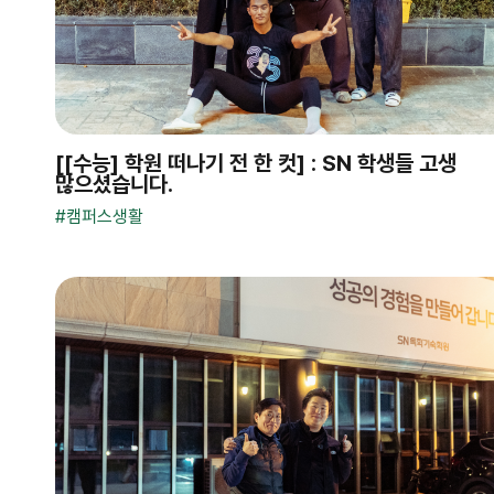
[[수능] 학원 떠나기 전 한 컷] : SN 학생들 고생
많으셨습니다.
#
캠퍼스생활