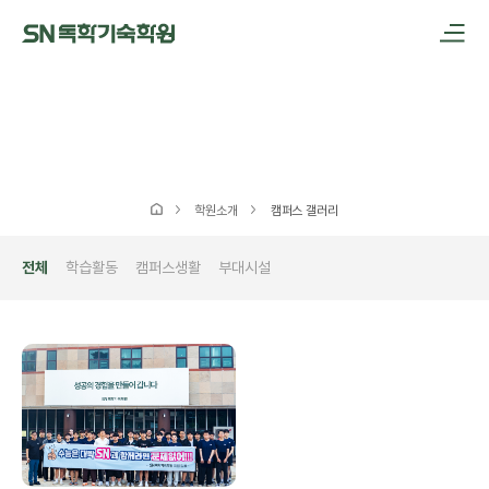
메인메뉴 바로가기
본문내용 바로가기
학원소개
캠퍼스 갤러리
전체
학습활동
캠퍼스생활
부대시설