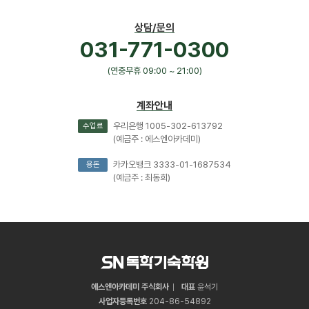
상담/문의
031-771-0300
(연중무휴 09:00 ~ 21:00)
계좌안내
우리은행 1005-302-613792
수업료
(예금주 : 에스엔아카데미)
카카오뱅크 3333-01-1687534
용돈
(예금주 : 최동희)
에스엔아카데미 주식회사
대표
윤석기
사업자등록번호
204
-
86
-
54892