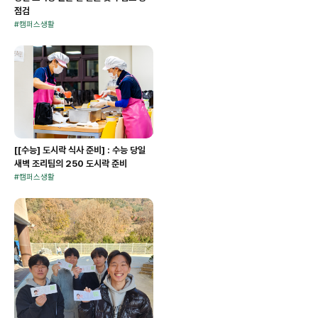
점검
#
캠퍼스생활
[[수능] 도시락 식사 준비] : 수능 당일
새벽 조리팀의 250 도시락 준비
#
캠퍼스생활