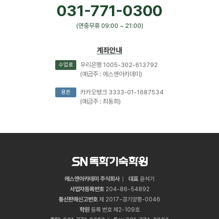
031-771-0300
(연중무휴 09:00 ~ 21:00)
계좌안내
우리은행 1005-302-613792
수업료
(예금주 : 에스엔아카데미)
카카오뱅크 3333-01-1687534
용돈
(예금주 : 최동희)
에스엔아카데미 주식회사
대표
윤석기
사업자등록번호
204
-
86
-
54892
통신판매신고번호
제 2017-경기양평-0046
학원
등록 번호 제2-109호