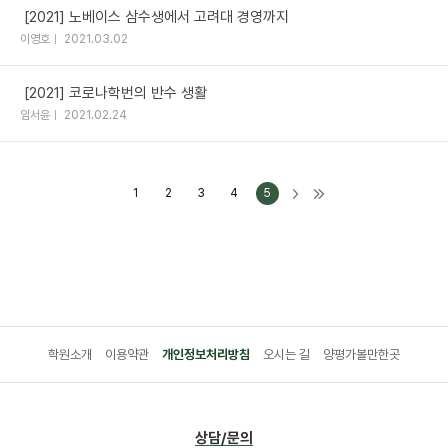
[2021] 노베이스 삼수생에서 고려대 경영까지
이영호
2021.03.02
[2021] 코로나학번의 반수 생활
임서윤
2021.02.24
1
2
3
4
5
학원소개
이용약관
개인정보처리방침
오시는 길
양평가볼만한곳
상담/문의