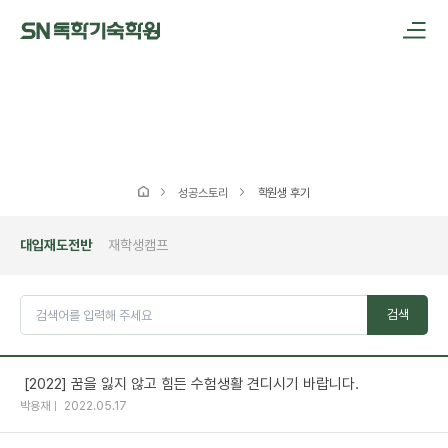
메인메뉴 바로가기
본문내용 바로가기
성공스토리
학원생 후기
대입재도전반
재학생캠프
검색
[2022] 꿈을 잃지 않고 힘든 수험생활 견디시기 바랍니다.
박용재
2022.05.17