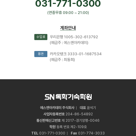
031-771-0300
(연중무휴 09:00 ~ 21:00)
계좌안내
우리은행 1005-302-613792
수업료
(예금주 : 에스엔아카데미)
카카오뱅크 3333-01-1687534
용돈
(예금주 : 최동희)
에스엔아카데미 주식회사
대표
윤석기
사업자등록번호
204
-
86
-
54892
통신판매신고번호
제 2017-경기양평-0046
학원
등록 번호 제2-109호
TEL
031
-
771
-
0300
Fax
031
-
774
-
3033