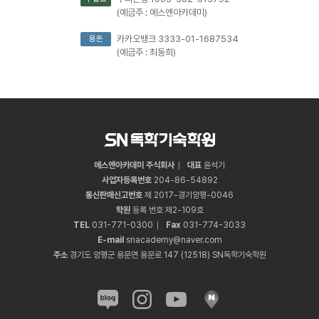
(예금주 : 에스엔아카데미)
카카오뱅크 3333-01-1687534
용돈
(예금주 : 최동희)
에스엔아카데미 주식회사
대표
윤석기
사업자등록번호
204
-
86
-
54892
통신판매신고번호
제 2017-경기양평-0046
학원
등록 번호 제2-109호
TEL
031
-
771
-
0300
Fax
031
-
774
-
3033
E-mail
snacademy@naver.com
주소
경기도 양평군 용문면 용문로 147 (12518) SN독학기숙학원