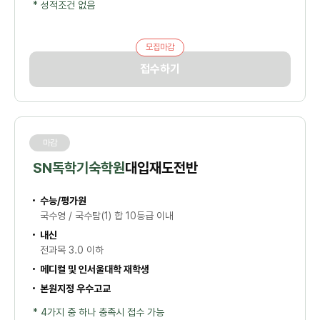
* 성적조건 없음
모집마감
접수하기
마감
SN독학기숙학원
대입재도전반
수능/평가원
국수영 / 국수탐(1) 합 10등급 이내
내신
전과목 3.0 이하
메디컬 및 인서울대학 재학생
본원지정 우수고교
* 4가지 중 하나 충족시 접수 가능