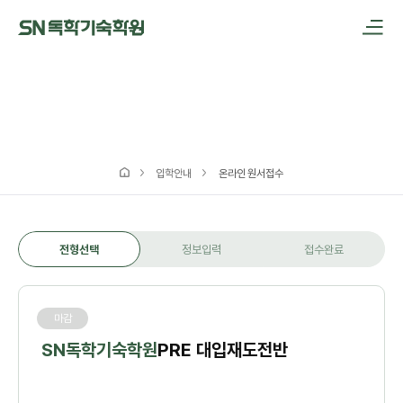
메인메뉴 바로가기
본문내용 바로가기
입학안내
온라인 원서접수
전형선택
정보입력
접수완료
마감
SN독학기숙학원
PRE 대입재도전반