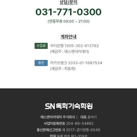
상담/문의
031-771-0300
(연중무휴 09:00 ~ 21:00)
계좌안내
우리은행 1005-302-613792
수업료
(예금주 : 에스엔아카데미)
카카오뱅크 3333-01-1687534
용돈
(예금주 : 최동희)
에스엔아카데미 주식회사
대표
윤석기
사업자등록번호
204
-
86
-
54892
통신판매신고번호
제 2017-경기양평-0046
학원
등록 번호 제2-109호