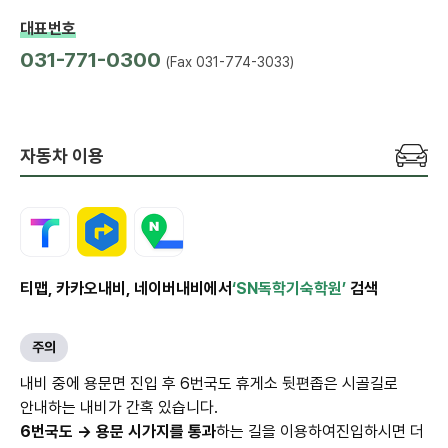
대표번호
031-771-0300
(Fax 031-774-3033)
자동차 이용
티맵, 카카오내비, 네이버내비에서
‘SN독학기숙학원’
검색
주의
내비 중에 용문면 진입 후 6번국도 휴게소 뒷편
좁은 시골길로
안내하는 내비가 간혹 있습니다.
6번국도 → 용문 시가지를 통과
하는 길을 이용하여
진입하시면 더