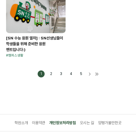
[SN 수능 응원 열차] : SN선생님들이
학생들을 위해 준비한 응원
멘트입니다:)
#
캠퍼스생활
1
2
3
4
5
학원소개
이용약관
개인정보처리방침
오시는 길
양평가볼만한곳