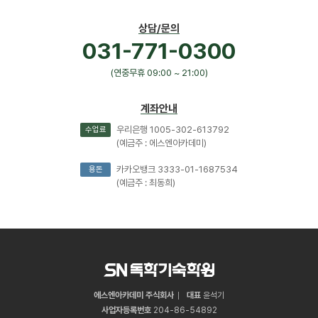
상담/문의
031-771-0300
(연중무휴 09:00 ~ 21:00)
계좌안내
우리은행 1005-302-613792
수업료
(예금주 : 에스엔아카데미)
카카오뱅크 3333-01-1687534
용돈
(예금주 : 최동희)
에스엔아카데미 주식회사
대표
윤석기
사업자등록번호
204
-
86
-
54892