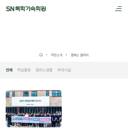
메인메뉴 바로가기
본문내용 바로가기
학원소개
캠퍼스 갤러리
전체
학습활동
캠퍼스생활
부대시설