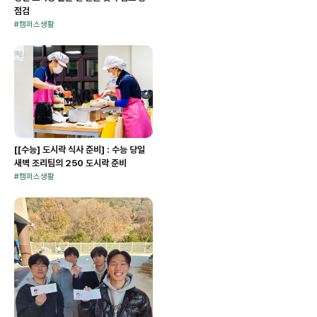
점검
#
캠퍼스생활
[[수능] 도시락 식사 준비] : 수능 당일
새벽 조리팀의 250 도시락 준비
#
캠퍼스생활