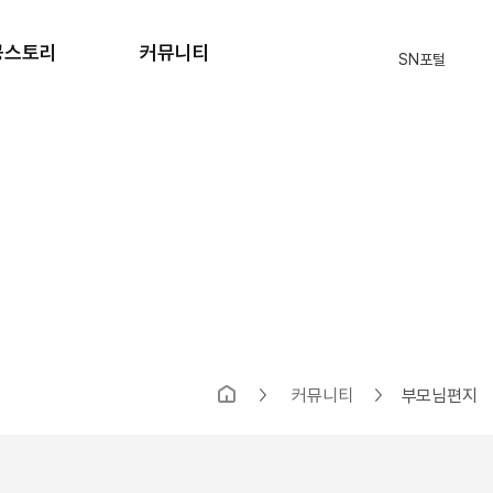
공스토리
커뮤니티
SN포털
격자 현황
공지사항
원생 후기
자주묻는질문
입학상담
식단표
부모님의편지
SN 블로그
커뮤니티
부모님편지