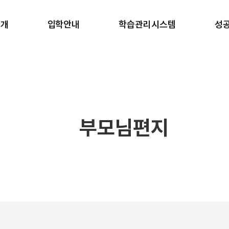
소개
입학안내
학습관리시스템
성
소개
반수반
학습 관리
합
안내
온라인 원서접수
생활 관리
학
러보기
안내책자 신청
강사진
갤러리
장학금 규정
일과표
블로그
부모님편지
 길