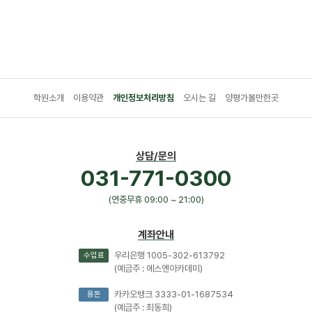
학원소개
이용약관
개인정보처리방침
오시는 길
양평가볼만한곳
상담/문의
031-771-0300
(연중무휴 09:00 ~ 21:00)
계좌안내
우리은행 1005-302-613792
수업료
(예금주 : 에스엔아카데미)
카카오뱅크 3333-01-1687534
용돈
(예금주 : 최동희)