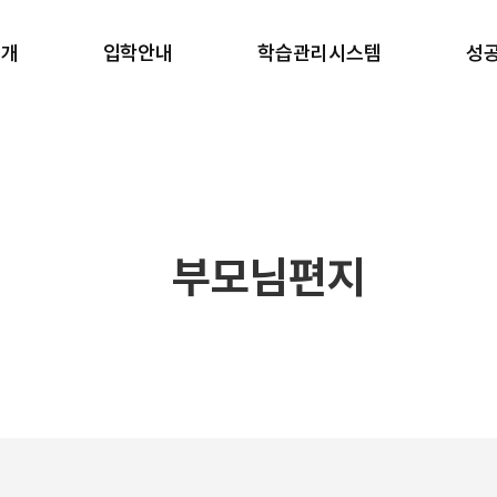
소개
입학안내
학습관리시스템
성
소개
반수반
학습 관리
합
안내
온라인 원서접수
생활 관리
학
러보기
안내책자 신청
강사진
갤러리
장학금 규정
일과표
블로그
부모님편지
 길