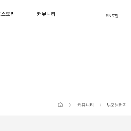
공스토리
커뮤니티
SN포털
격자 현황
공지사항
원생 후기
자주묻는질문
입학상담
식단표
부모님의편지
SN 블로그
커뮤니티
부모님편지