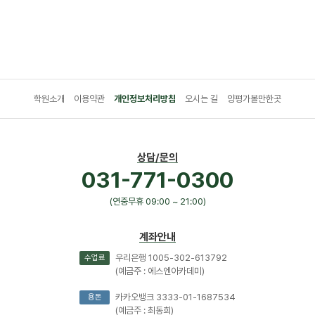
학원소개
이용약관
개인정보처리방침
오시는 길
양평가볼만한곳
상담/문의
031-771-0300
(연중무휴 09:00 ~ 21:00)
계좌안내
우리은행 1005-302-613792
수업료
(예금주 : 에스엔아카데미)
카카오뱅크 3333-01-1687534
용돈
(예금주 : 최동희)