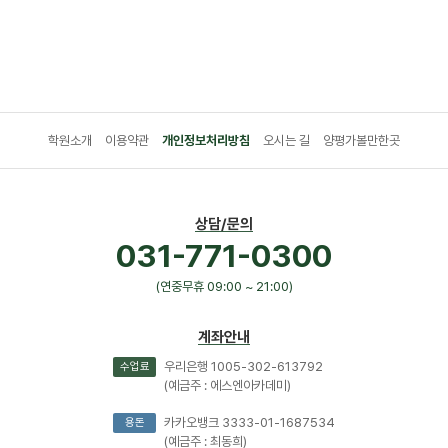
학원소개
이용약관
개인정보처리방침
오시는 길
양평가볼만한곳
상담/문의
031-771-0300
(연중무휴 09:00 ~ 21:00)
계좌안내
우리은행 1005-302-613792
수업료
(예금주 : 에스엔아카데미)
카카오뱅크 3333-01-1687534
용돈
(예금주 : 최동희)