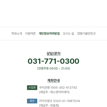
학원소개
이용약관
개인정보처리방침
오시는 길
양평가볼만한곳
상담/문의
031-771-0300
(연중무휴 09:00 ~ 21:00)
계좌안내
우리은행 1005-302-613792
수업료
(예금주 : 에스엔아카데미)
카카오뱅크 3333-01-1687534
용돈
(예금주 : 최동희)