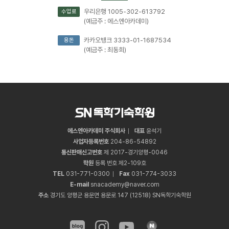
우리은행 1005-302-613792
수업료
(예금주 : 에스엔아카데미)
카카오뱅크 3333-01-1687534
용돈
(예금주 : 최동희)
에스엔아카데미 주식회사
대표
윤석기
사업자등록번호
204
-
86
-
54892
통신판매신고번호
제 2017-경기양평-0046
학원
등록 번호 제2-109호
TEL
031
-
771
-
0300
Fax
031
-
774
-
3033
E-mail
snacademy@naver.com
주소
경기도 양평군 용문면 용문로 147 (12518) SN독학기숙학원