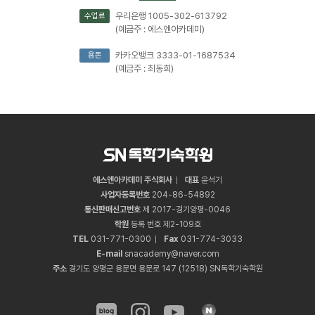
우리은행 1005-302-613792
수업료
(예금주 : 에스엔아카데미)
카카오뱅크 3333-01-1687534
용돈
(예금주 : 최동희)
에스엔아카데미 주식회사
대표
윤석기
사업자등록번호
204
-
86
-
54892
통신판매신고번호
제 2017-경기양평-0046
학원
등록 번호 제2-109호
TEL
031
-
771
-
0300
Fax
031
-
774
-
3033
E-mail
snacademy@naver.com
주소
경기도 양평군 용문면 용문로 147 (12518) SN독학기숙학원