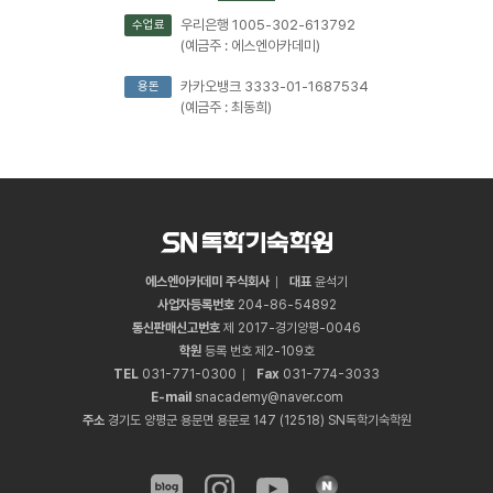
우리은행 1005-302-613792
수업료
(예금주 : 에스엔아카데미)
카카오뱅크 3333-01-1687534
용돈
(예금주 : 최동희)
에스엔아카데미 주식회사
대표
윤석기
사업자등록번호
204
-
86
-
54892
통신판매신고번호
제 2017-경기양평-0046
학원
등록 번호 제2-109호
TEL
031
-
771
-
0300
Fax
031
-
774
-
3033
E-mail
snacademy@naver.com
주소
경기도 양평군 용문면 용문로 147 (12518) SN독학기숙학원