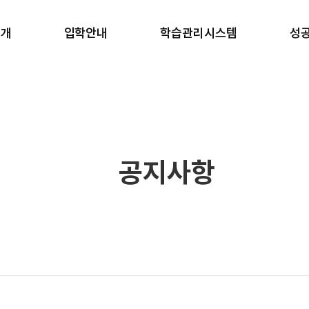
소개
입학안내
학습관리시스템
성
소개
반수반
학습 관리
합
안내
온라인 원서접수
생활 관리
학
러보기
안내책자 신청
강사진
갤러리
장학금 규정
일과표
블로그
공지사항
 길