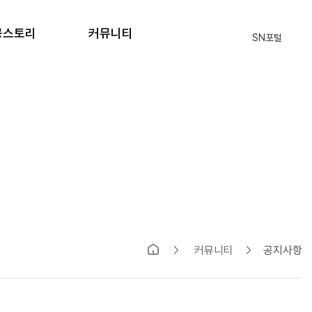
공스토리
커뮤니티
SN포털
격자 현황
공지사항
원생 후기
자주묻는질문
입학상담
식단표
부모님의편지
SN 블로그
커뮤니티
공지사항