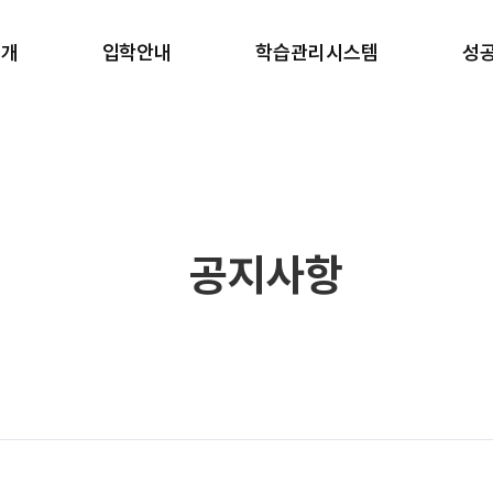
소개
입학안내
학습관리시스템
성
소개
반수반
학습 관리
합
안내
온라인 원서접수
생활 관리
학
러보기
안내책자 신청
강사진
갤러리
장학금 규정
일과표
블로그
공지사항
 길