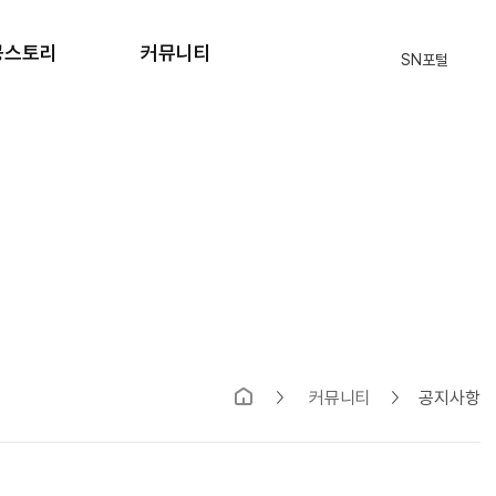
공스토리
커뮤니티
SN포털
격자 현황
공지사항
원생 후기
자주묻는질문
입학상담
식단표
부모님의편지
SN 블로그
커뮤니티
공지사항