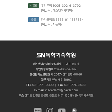
우리은행 1005-302-613792
수업료
(예금주 : 에스엔아카데미)
카카오뱅크 3333-01-1687534
용돈
(예금주 : 최동희)
에스엔아카데미 주식회사
대표
윤석기
사업자등록번호
204
-
86
-
54892
통신판매신고번호
제 2017-경기양평-0046
학원
등록 번호 제2-109호
TEL
031
-
771
-
0300
Fax
031
-
774
-
3033
E-mail
snacademy@naver.com
주소
경기도 양평군 용문면 용문로 147 (12518) SN독학기숙학원