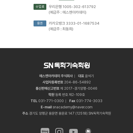
우리은행 1005-302-613792
수업료
(예금주 : 에스엔아카데미)
카카오뱅크 3333-01-1687534
용돈
(예금주 : 최동희)
에스엔아카데미 주식회사
대표
윤석기
사업자등록번호
204
-
86
-
54892
통신판매신고번호
제 2017-경기양평-0046
학원
등록 번호 제2-109호
TEL
031
-
771
-
0300
Fax
031
-
774
-
3033
E-mail
snacademy@naver.com
주소
경기도 양평군 용문면 용문로 147 (12518) SN독학기숙학원