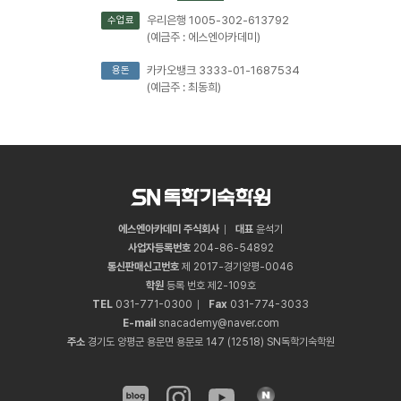
우리은행 1005-302-613792
수업료
(예금주 : 에스엔아카데미)
카카오뱅크 3333-01-1687534
용돈
(예금주 : 최동희)
에스엔아카데미 주식회사
대표
윤석기
사업자등록번호
204
-
86
-
54892
통신판매신고번호
제 2017-경기양평-0046
학원
등록 번호 제2-109호
TEL
031
-
771
-
0300
Fax
031
-
774
-
3033
E-mail
snacademy@naver.com
주소
경기도 양평군 용문면 용문로 147 (12518) SN독학기숙학원