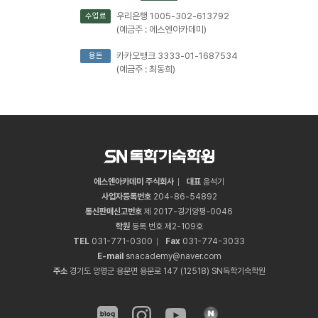
우리은행 1005-302-613792
수업료
(예금주 : 에스엔아카데미)
카카오뱅크 3333-01-1687534
용돈
(예금주 : 최동희)
에스엔아카데미 주식회사
대표
윤석기
사업자등록번호
204
-
86
-
54892
통신판매신고번호
제 2017-경기양평-0046
학원
등록 번호 제2-109호
TEL
031
-
771
-
0300
Fax
031
-
774
-
3033
E-mail
snacademy@naver.com
주소
경기도 양평군 용문면 용문로 147 (12518) SN독학기숙학원