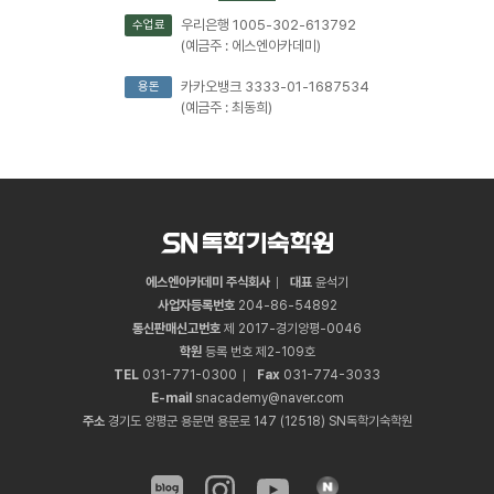
우리은행 1005-302-613792
수업료
(예금주 : 에스엔아카데미)
카카오뱅크 3333-01-1687534
용돈
(예금주 : 최동희)
에스엔아카데미 주식회사
대표
윤석기
사업자등록번호
204
-
86
-
54892
통신판매신고번호
제 2017-경기양평-0046
학원
등록 번호 제2-109호
TEL
031
-
771
-
0300
Fax
031
-
774
-
3033
E-mail
snacademy@naver.com
주소
경기도 양평군 용문면 용문로 147 (12518) SN독학기숙학원