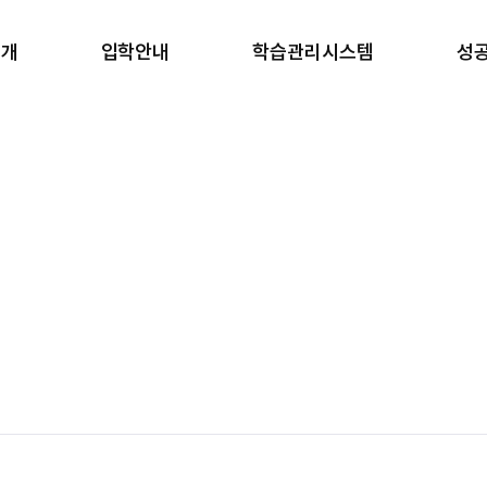
소개
입학안내
학습관리시스템
성
소개
반수반
학습 관리
합
안내
온라인 원서접수
생활 관리
학
러보기
안내책자 신청
강사진
갤러리
장학금 규정
일과표
블로그
 길