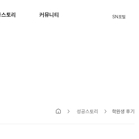
공스토리
커뮤니티
SN포털
격자 현황
공지사항
원생 후기
자주묻는질문
입학상담
식단표
부모님의편지
SN 블로그
성공스토리
학원생 후기