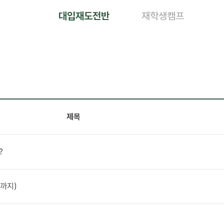
대입재도전반
재학생캠프
제목
?
능까지)