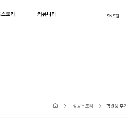
공스토리
커뮤니티
SN포털
격자 현황
공지사항
원생 후기
자주묻는질문
입학상담
식단표
부모님의편지
SN 블로그
성공스토리
학원생 후기