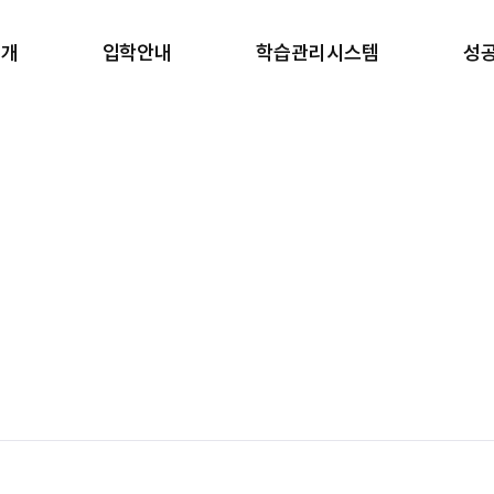
소개
입학안내
학습관리시스템
성
소개
반수반
학습 관리
합
안내
온라인 원서접수
생활 관리
학
러보기
안내책자 신청
강사진
갤러리
장학금 규정
일과표
블로그
 길