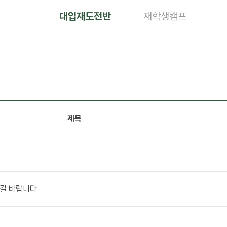
대입재도전반
재학생캠프
제목
시길 바랍니다