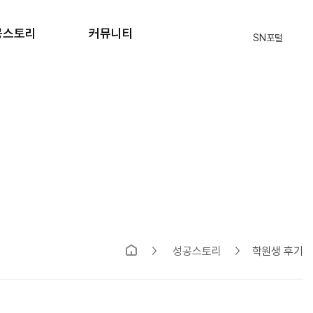
공스토리
커뮤니티
SN포털
격자 현황
공지사항
원생 후기
자주묻는질문
입학상담
식단표
부모님의편지
SN 블로그
성공스토리
학원생 후기