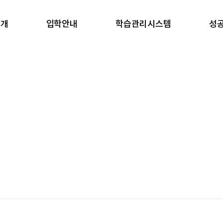
소개
입학안내
학습관리시스템
성
소개
반수반
학습 관리
합
안내
온라인 원서접수
생활 관리
학
러보기
안내책자 신청
강사진
갤러리
장학금 규정
일과표
블로그
 길