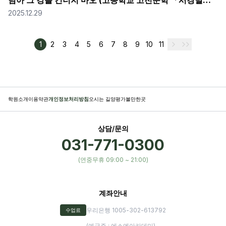
님아 그 강을 건너지 마오 (고등학교 고전문학 「서경별곡」)
2025.12.29
1
2
3
4
5
6
7
8
9
10
11
학원소개
이용약관
개인정보처리방침
오시는 길
양평가볼만한곳
상담/문의
031-771-0300
(연중무휴 09:00 ~ 21:00)
계좌안내
우리은행 1005-302-613792
수업료
(예금주 : 에스엔아카데미)